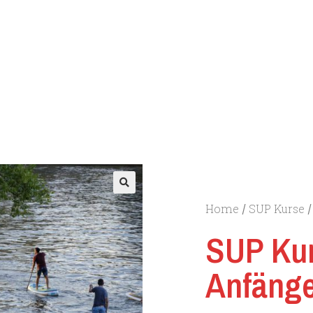
🔍
Home
SUP Kurse
/
/
SUP Kur
Anfäng